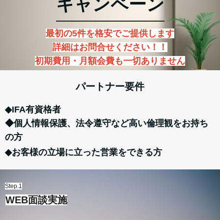
キャンペーン
最初の5件を格安でご提供します
詳細はお問合せください！！
初期費用・月額会費も一切ありません
パートナー要件
◆IFA有資格者
◆個人情報保護、法令遵守など高い倫理観をお持ち
の方
◆お客様の立場に立った営業をできる方
Step.1
WEB面談実施